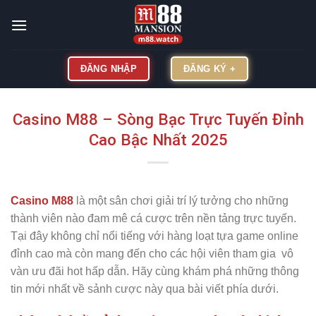
Chuyển
đến
nội
dung
ĐĂNG NHẬP
ĐĂNG KÝ +
Casino M88 – Sòng Bạc Trực Tuyến Đỉnh
Cao Bậc Nhất 2025
Casino M88
là một sân chơi giải trí lý tưởng cho những
thành viên nào đam mê cá cược trên nền tảng trực tuyến.
Tại đây không chỉ nổi tiếng với hàng loạt tựa game online
đỉnh cao mà còn mang đến cho các hội viên tham gia vô
vàn ưu đãi hot hấp dẫn. Hãy cùng khám phá những thông
tin mới nhất về sảnh cược này qua bài viết phía dưới.