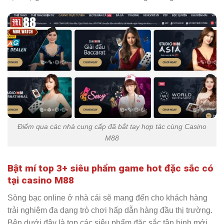
Điểm qua các nhà cung cấp đã bắt tay hợp tác cùng Casino
M88
Bật mí top 3+ siêu phẩm game hot đặc sắc có
tại casino M88
Sòng bạc online ở nhà cái sẽ mang đến cho khách hàng
trải nghiệm đa dạng trò chơi hấp dẫn hàng đầu thị trường.
Bên dưới đây là top các siêu phẩm đặc sắc tân binh mới