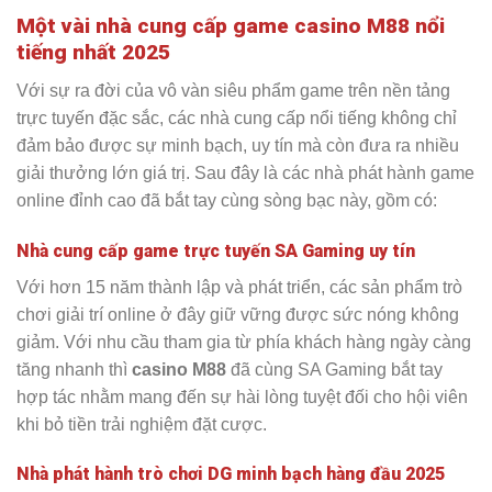
Một vài nhà cung cấp game casino M88 nổi
tiếng nhất 2025
Với sự ra đời của vô vàn siêu phẩm game trên nền tảng
trực tuyến đặc sắc, các nhà cung cấp nổi tiếng không chỉ
đảm bảo được sự minh bạch, uy tín mà còn đưa ra nhiều
giải thưởng lớn giá trị. Sau đây là các nhà phát hành game
online đỉnh cao đã bắt tay cùng sòng bạc này, gồm có:
Nhà cung cấp game trực tuyến SA Gaming uy tín
Với hơn 15 năm thành lập và phát triển, các sản phẩm trò
chơi giải trí online ở đây giữ vững được sức nóng không
giảm. Với nhu cầu tham gia từ phía khách hàng ngày càng
tăng nhanh thì
casino M88
đã cùng SA Gaming bắt tay
hợp tác nhằm mang đến sự hài lòng tuyệt đối cho hội viên
khi bỏ tiền trải nghiệm đặt cược.
Nhà phát hành trò chơi DG minh bạch hàng đầu 2025