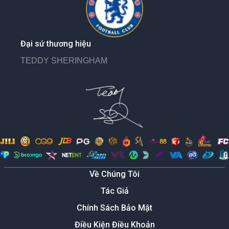
Đại sứ thương hiệu
TEDDY SHERINGHAM
Về Chúng Tôi
Tác Giả
Chính Sách Bảo Mật
Điều Kiện Điều Khoản