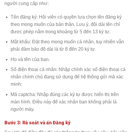
người cung cấp như:
Tên đăng ký: Hội viên có quyền lựa chọn tên đăng ký
theo mong muốn của bản thân. Lưu ý, đội dài tên chỉ
được phép nằm trong khoảng từ 5 đến 13 ký tự.
Mật khẩu: Đặt theo mong muốn cá nhân, tuy nhiên vẫn
phải đảm bảo độ dài là từ 8 đến 20 ký tự.
Họ và tên của bạn.
Số điện thoại cá nhân: Nhập chính xác số điện thoại cá
nhân chính chủ đang sử dụng để hệ thống gửi mã xác
minh:
Mã captcha: Nhập đúng các ký tự được hiển thị trên
màn hình. Điều này để xác nhận bạn không phải là
người máy.
Bước 3: Rà soát và ấn Đăng ký