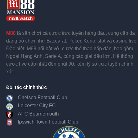
M88
là sân chơi cá cược trực tuyến hàng đầu, cung cấp đa
dạng trò chơi như Baccarat, Poker, Keno, slot và casino live.
Đặc biệt, M88 nổi bật với cược thể thao hấp dẫn, bao gồm
Ngoại Hạng Anh, Serie A, cùng các giải đấu lớn. Hệ thống
cược live cập nhật đến phút 90, kèm tỷ số trực tuyến chính
xác.
Đối tác chính thức
Chelsea Football Club
Leicester City FC
AFC Bournemouth
Ipswich Town Football Club